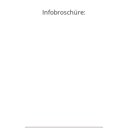
Infobroschüre:
Du möchtest mehr über die genauen
Inhalte der Fortbildung erfahren?
Dann hol dir jetzt die Infobroschüre zur LIVIFULL
Feng Shui Akademie mit dem kompletten
Inhaltsverzeichnis, den Terminen und den
Besonderheiten der LIVIFULL Feng Shui Akademie.